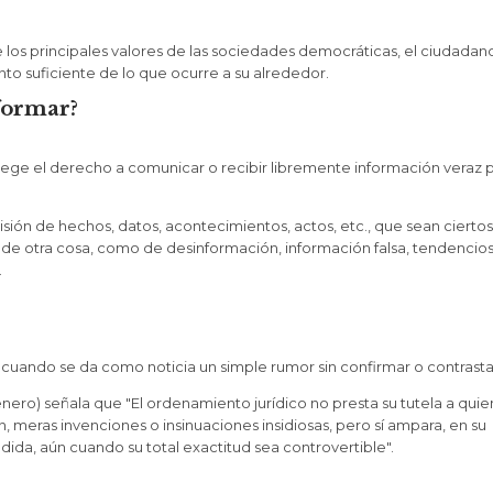
de los principales valores de las sociedades democráticas, el ciudadan
nto suficiente de lo que ocurre a su alrededor.
formar?
rotege el derecho a comunicar o recibir libremente información veraz 
sión de hechos, datos, acontecimientos, actos, etc., que sean ciertos,
 de otra cosa, como de desinformación, información falsa, tendencios
.
d) cuando se da como noticia un simple rumor sin confirmar o contrasta
 enero) señala que "El ordenamiento jurídico no presta su tutela a quie
eras invenciones o insinuaciones insidiosas, pero sí ampara, en su
ida, aún cuando su total exactitud sea controvertible".