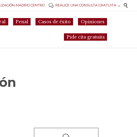

LIZACIÓN-MADRID CENTRO
REALICE UNA CONSULTA GRATUITA →

Skip
ral
Penal
Casos de éxito
Opiniones
to
content
Pide cita gratuita
ión