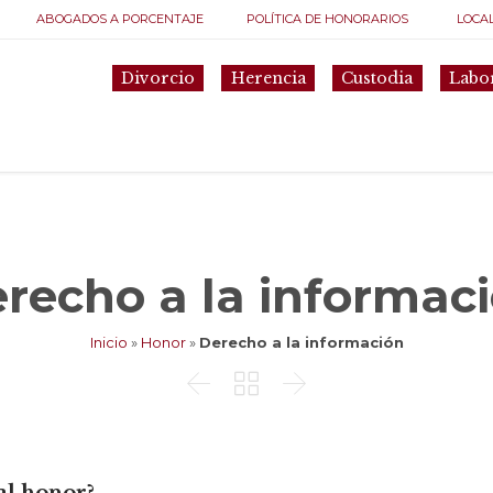
ABOGADOS A PORCENTAJE
POLÍTICA DE HONORARIOS
LOCA
Divorcio
Herencia
Custodia
Labo
recho a la informac
Inicio
»
Honor
»
Derecho a la información


