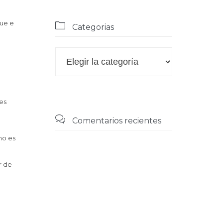
que e

Categorias

Categorias
es

Comentarios recientes
mo es
r de