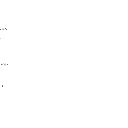
be el
).
ación
la