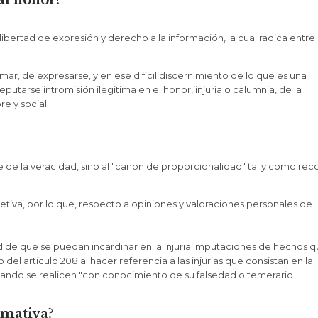
al honor?
ibertad de expresión y derecho a la información, la cual radica entre 
ormar, de expresarse, y en ese difícil discernimiento de lo que es una
putarse intromisión ilegitima en el honor, injuria o calumnia, de la
e y social.
ite de la veracidad, sino al "canon de proporcionalidad" tal y como re
va, por lo que, respecto a opiniones y valoraciones personales de
ad de que se puedan incardinar en la injuria imputaciones de hechos 
 del artículo 208 al hacer referencia a las injurias que consistan en la
ando se realicen "con conocimiento de su falsedad o temerario
rmativa?