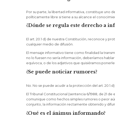
Por su parte, la libertad informativa, constituye uno 
políticamente libre si tiene a su alcance el conocimie
¿Dónde se regula este derecho a in
El art. 20.1 d) de nuestra Constitución, reconoce y p
cualquier medio de difusión.
El mensaje informativo tiene como finalidad la transmi
no lo fuesen no sería información, deberíamos hablar
equívoca, o de los adjetivos que quisiéramos ponerle
¿Se puede noticiar rumores?
No. No se puede acudir a la protección del art. 20.1.
El Tribunal Constitucional (sentencia 6/1988, de 21 de
comunique como hechos simples rumores o peor aún, m
conjunto, la información rectamente obtenido y difund
¿Qué es el ánimus informando?