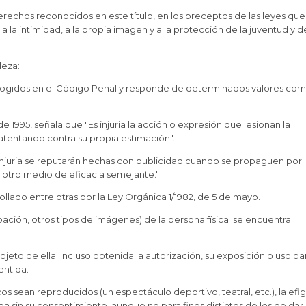
 derechos reconocidos en este título, en los preceptos de las leyes que
a la intimidad, a la propia imagen y a la protección de la juventud y d
leza:
cogidos en el Código Penal y responde de determinados valores com
de 1995, señala que "Es injuria la acción o expresión que lesionan la
tentando contra su propia estimación".
la injuria se reputarán hechas con publicidad cuando se propaguen por
r otro medio de eficacia semejante."
ollado entre otras por la Ley Orgánica 1/1982, de 5 de mayo.
bación, otros tipos de imágenes) de la persona física se encuentra
eto de ella. Incluso obtenida la autorización, su exposición o uso pa
entida.
sean reproducidos (un espectáculo deportivo, teatral, etc.), la efig
da sin su consentimiento, aunque no para fines distintos de los de dar