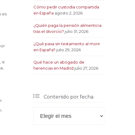
Cómo pedir custodia compartida
en España
agosto 2, 2026
o es
¿Quién paga la pensión alimenticia
tras el divorcio?
julio 31, 2026
¿Qué pasa sin testamento al morir
por
en España?
julio 29, 2026
 si
Qué hace un abogado de
a,
herencias en Madrid
julio 27, 2026

Contenido por fecha
r.

n
Contenido
por
fecha