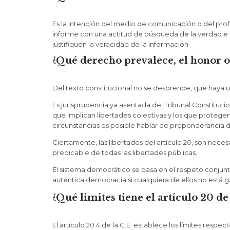
Es la intención del medio de comunicación o del pro
informe con una actitud de búsqueda de la verdad e
justifiquen la veracidad de la información
¿Qué derecho prevalece, el honor o
Del texto constitucional no se desprende, que haya
Es jurisprudencia ya asentada del Tribunal Constituci
que implican libertades colectivas y los que protegen
circunstancias es posible hablar de preponderancia de
Ciertamente, las libertades del artículo 20, son nece
predicable de todas las libertades públicas.
El sistema democrático se basa en el respeto conjun
auténtica democracia si cualquiera de ellos no está g
¿Qué limites tiene el artículo 20 de
El artículo 20.4 de la C.E. establece los límites respec