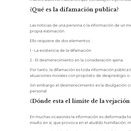
¿Qué es la difamación publica?
Las noticias de una persona o la información de un
propia estimación.
Ello requiere de dos elementos:
1.- La existencia de la difamación
2.- El desmerecimiento en la consideración ajena.
Por tanto, la difamación es toda información pública
situaciones morales con propósito de desprestigio o 
Sin embargo el desmerecimiento es la divulgación cie
personal.
¿Dónde esta el límite de la vejación
En muchas ocasiones la información es deformada hast
insulto en sí, que provoca en el aludido humillación,