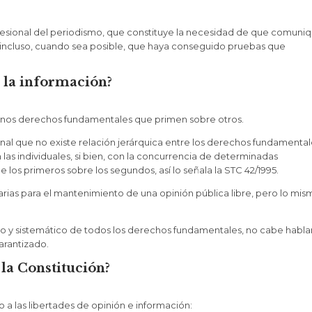
fesional del periodismo, que constituye la necesidad de que comuni
 incluso, cuando sea posible, que haya conseguido pruebas que
 la información?
 unos derechos fundamentales que primen sobre otros.
onal que no existe relación jerárquica entre los derechos fundamental
 las individuales, si bien, con la concurrencia de determinadas
 los primeros sobre los segundos, así lo señala la STC 42/1995.
sarias para el mantenimiento de una opinión pública libre, pero lo mis
to y sistemático de todos los derechos fundamentales, no cabe habla
arantizado.
 la Constitución?
to a las libertades de opinión e información: