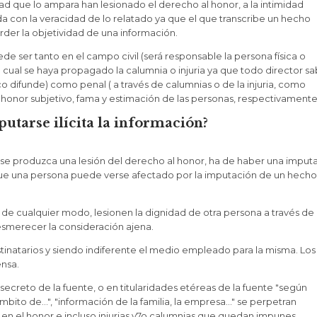
ertad que lo ampara han lesionado el derecho al honor, a la intimidad
a con la veracidad de lo relatado ya que el que transcribe un hecho
der la objetividad de una información.
de ser tanto en el campo civil (será responsable la persona física o
l cual se haya propagado la calumnia o injuria ya que todo director sa
o difunde) como penal ( a través de calumnias o de la injuria, como
 honor subjetivo, fama y estimación de las personas, respectivamente
putarse ilícita la información?
ue se produzca una lesión del derecho al honor, ha de haber una imput
 que una persona puede verse afectado por la imputación de un hecho
e cualquier modo, lesionen la dignidad de otra persona a través de 
esmerecer la consideración ajena.
stinatarios y siendo indiferente el medio empleado para la misma. Los
ensa.
creto de la fuente, o en titularidades etéreas de la fuente "según
mbito de…", "información de la familia, la empresa…" se perpetran
 en el honor e incluso injurias y7o calumnias que quedan impunes.