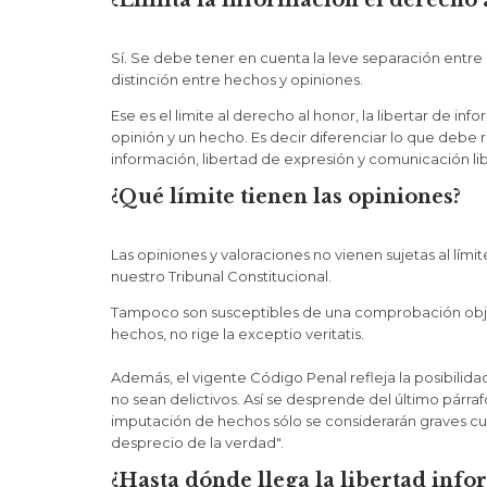
¿Limita la información el derecho 
Sí. Se debe tener en cuenta la leve separación entre l
distinción entre hechos y opiniones.
Ese es el limite al derecho al honor, la libertar de inf
opinión y un hecho. Es decir diferenciar lo que debe re
información, libertad de expresión y comunicación libr
¿Qué límite tienen las opiniones?
Las opiniones y valoraciones no vienen sujetas al lím
nuestro Tribunal Constitucional.
Tampoco son susceptibles de una comprobación objeti
hechos, no rige la exceptio veritatis.
Además, el vigente Código Penal refleja la posibilid
no sean delictivos. Así se desprende del último párrafo
imputación de hechos sólo se considerarán graves cu
desprecio de la verdad".
¿Hasta dónde llega la libertad info