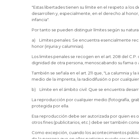
"Estas libertades tienen su límite en el respeto a los
desarrollen y, especialmente, en el derecho al honor, 
infancia".
Por tanto se pueden distinguir límites según su natura
a) Limites penales: Se encuentra esencialmente re
honor (injuria y calumnias).
Los limites penales se recogen en el art. 208 del C.P. 
dignidad de otra persona, menoscabando su fama o a
También se señala en el art. 211 que, "La calumnia y 
medio de la imprenta, la radiodifusión o por cualquie
b) Límite en el ámbito civil: Que se encuentra desarr
La reproducción por cualquier medio (fotografía, gra
protegida por ella.
Esa reproducción debe ser autorizada por quien es obj
otros fines (publicitarios, etc.) debe ser también cons
Como excepción, cuando los acontecimientos públicos 
de la persona que en ellos participe puede ser utiliza