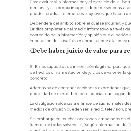
Para evaluar si la información y el ejercicio de la lib
personal y a la propia imagen, debe de ser constatad
puede introducir elementos subjetivos que hacen per
Dependerá del ámbito sobre el cual se incurran, y pue
jurídica propietaria del medio informativo a través de
contenido de la información y opinión que el periódic
imputación delictiva falsa o como ataque a la honra u
¿Debe haber juicio de valor para re
Sí. En los supuestos de intromisión ilegitima, para q
de hechos o manifestación de juicios de valor en la
concreto.
Además ha de contener acciones y expresiones que, d
publicidad de ciertos hechos o noticias que hagan d
La divulgación alcanzará el límite de sus normales de
medios de difusión pueden ser la radio, televisión, pr
Sin embargo en muchas ocasiones, amparados en el se
fuentes de todas solvencia", "según información del á
manifiestas informaciones que constituyen injerencia