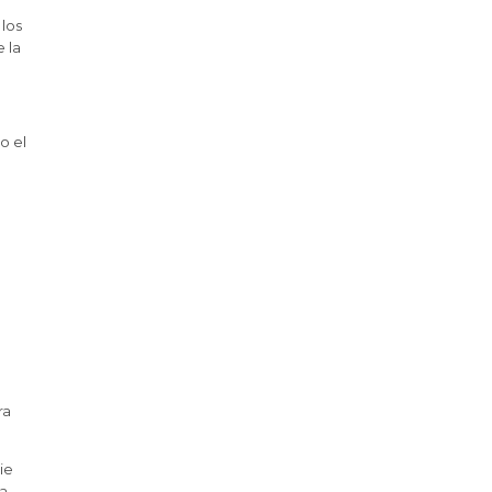
 los
e la
o el
ra
ie
 a