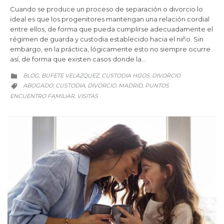
Cuando se produce un proceso de separación o divorcio lo
ideal es que los progenitores mantengan una relación cordial
entre ellos, de forma que pueda cumplirse adecuadamente el
régimen de guarda y custodia establecido hacia el niño. Sin
embargo, en la práctica, lógicamente esto no siempre ocurre
así, de forma que existen casos donde la…
CATEGORY
BLOG
BUFETE VELAZQUEZ
CUSTODIA HIJOS
DIVORCIO
,
,
,

CATEGORY
ABOGADO
CUSTODIA
DIVORCIO
MADRID
PUNTOS
,
,
,
,

ENCUENTRO FAMILIAR
VISITAS
,