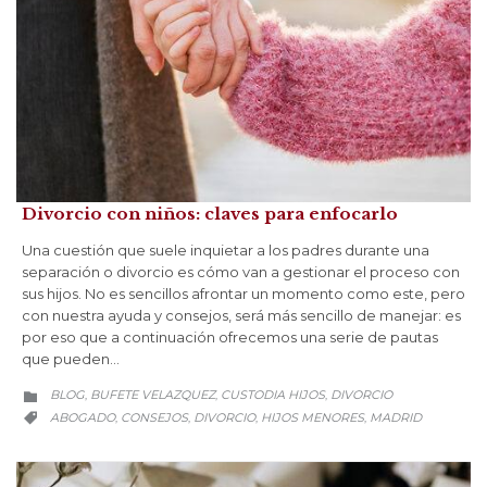
Divorcio con niños: claves para enfocarlo
Una cuestión que suele inquietar a los padres durante una
separación o divorcio es cómo van a gestionar el proceso con
sus hijos. No es sencillos afrontar un momento como este, pero
con nuestra ayuda y consejos, será más sencillo de manejar: es
por eso que a continuación ofrecemos una serie de pautas
que pueden…
CATEGORY
BLOG
BUFETE VELAZQUEZ
CUSTODIA HIJOS
DIVORCIO
,
,
,

CATEGORY
ABOGADO
CONSEJOS
DIVORCIO
HIJOS MENORES
MADRID
,
,
,
,
