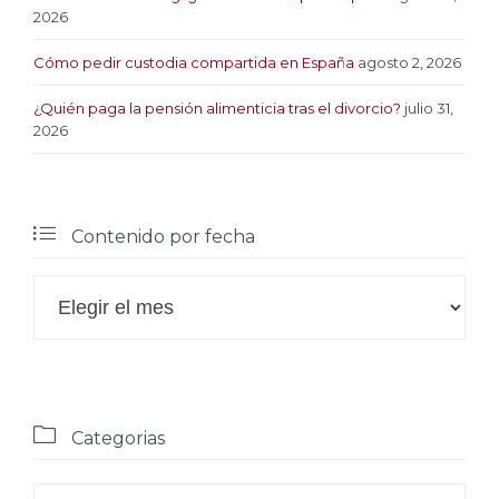
2026
Cómo pedir custodia compartida en España
agosto 2, 2026
¿Quién paga la pensión alimenticia tras el divorcio?
julio 31,
2026

Contenido por fecha

Contenido
por
fecha

Categorias
