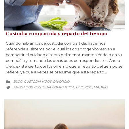
Custodia compartida y reparto del tiempo
Cuando hablamos de custodia compartida, hacemos
referencia al sistema por el cual los dos progenitores van a
compartir el cuidado directo del menor, manteniéndolo en su
compañía y tomando las decisiones correspondientes. Ahora
bien, existe cierto confusión en lo que al reparto del tiempo se
refiere, ya que a veces se presume que este reparto…
CATEGORY
BLOG
CUSTODIA HIJOS
DIVORCIO
,
,

CATEGORY
ABOGADOS
CUSTODIA COMPARTIDA
DIVORCIO
MADRID
,
,
,
