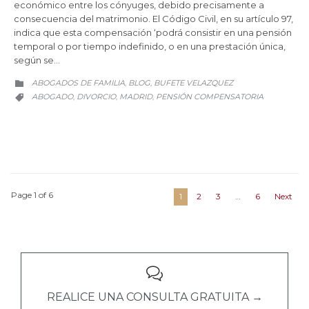
económico entre los cónyuges, debido precisamente a
consecuencia del matrimonio. El Código Civil, en su artículo 97,
indica que esta compensación ‘podrá consistir en una pensión
temporal o por tiempo indefinido, o en una prestación única,
según se…
CATEGORY
ABOGADOS DE FAMILIA
BLOG
BUFETE VELAZQUEZ
,
,

CATEGORY
ABOGADO
DIVORCIO
MADRID
PENSIÓN COMPENSATORIA
,
,
,

Page 1 of 6
1
2
3
…
6
Next

REALICE UNA CONSULTA GRATUITA →