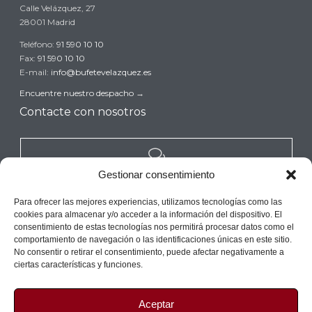
Calle Velázquez, 27
28001 Madrid
Teléfono:
91 590 10 10
Fax:
91 590 10 10
E-mail:
info@bufetevelazquez.es
Encuentre nuestro despacho
→
Contacte con nosotros

Gestionar consentimiento
REALICE UNA CONSULTA GRATUITA →
Para ofrecer las mejores experiencias, utilizamos tecnologías como las
cookies para almacenar y/o acceder a la información del dispositivo. El
consentimiento de estas tecnologías nos permitirá procesar datos como el
comportamiento de navegación o las identificaciones únicas en este sitio.
No consentir o retirar el consentimiento, puede afectar negativamente a
ciertas características y funciones.
Copyright© 2017 Bufete Velazquez (Despacho de Abogados en Madrid)
Aceptar