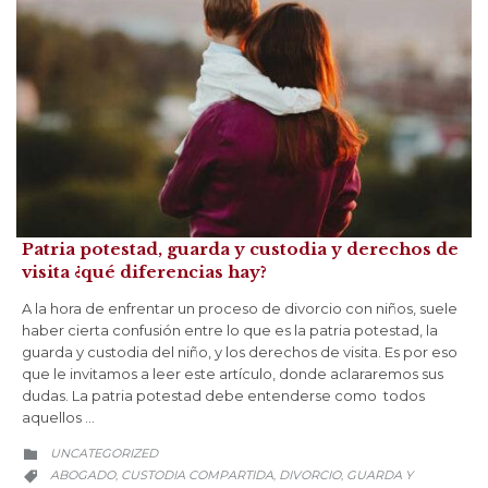
Patria potestad, guarda y custodia y derechos de
visita ¿qué diferencias hay?
A la hora de enfrentar un proceso de divorcio con niños, suele
haber cierta confusión entre lo que es la patria potestad, la
guarda y custodia del niño, y los derechos de visita. Es por eso
que le invitamos a leer este artículo, donde aclararemos sus
dudas. La patria potestad debe entenderse como todos
aquellos …
CATEGORY
UNCATEGORIZED

CATEGORY
ABOGADO
CUSTODIA COMPARTIDA
DIVORCIO
GUARDA Y
,
,
,
