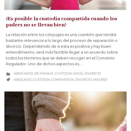
¿Es posible la custodia compartida cuando los
padres no se llevan bien?
La relación entre los cónyuges es una cuestión que tendrá
bastante relevancia a lo largo del proceso de separación o
divorcio. Dependiendo de si esta es positiva y hay buen
entendimiento, será más factible llegar a un acuerdo sobre
todos los términos que se deben recoger en el Convenio
Regulador. Uno de dichos aspectos es,…
CATEGORY
ABOGADOS DE FAMILIA
CUSTODIA HIJOS
DIVORCIO
,
,

CATEGORY
ABOGADO
CUSTODIA COMPARTIDA
DIVORCIO
MADRID
,
,
,
