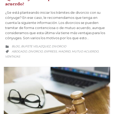
acuerdo?
¿Se está planteando iniciar los trámites de divorcio con su
cónyuge? En ese caso, le recomendamos que tenga en
cuenta la siguiente información. Los divorcios se pueden
tramitar de forma contenciosa o de mutuo acuerdo, aunque
consideramos que esta última vía tiene más ventajas para los
cónyuges. Son varios los motivos por los que esto…
CATEGORY
BLOG
BUFETE VELAZQUEZ
DIVORCIO
,
,

CATEGORY
ABOGADO
DIVORCIO
EXPRESS
MADRID
MUTUO ACUERDO
,
,
,
,
,

VENTAJAS