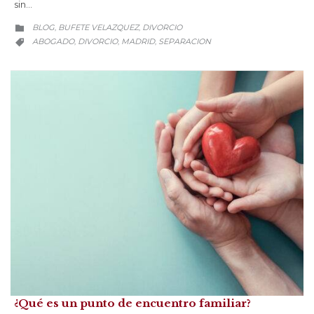
sin…
CATEGORY
BLOG
BUFETE VELAZQUEZ
DIVORCIO
,
,

CATEGORY
ABOGADO
DIVORCIO
MADRID
SEPARACION
,
,
,

¿Qué es un punto de encuentro familiar?