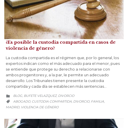
¿Es posible la custodia compartida en casos de
violencia de género?
La custodia compartida es el régimen que, por lo general, los
expertos indican como el más adecuado para el menor, pues
se entiende que protege su derecho a relacionarse con
ambos progenitores y, a la par, le permite un adecuado
desarrollo. Los Tribunales tienen presente la custodia
compartida y cada día se establecen más sentencias…
CATEGORY
BLOG
BUFETE VELAZQUEZ
DIVORCIO
,
,

CATEGORY
ABOGADO
CUSTODIA COMPARTIDA
DIVORCIO
FAMILIA
,
,
,
,

MADRID
VIOLENCIA DE GÉNERO
,