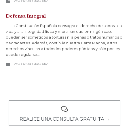
CATEGORY
VIOLENCIA FAMILIAR

Defensa Integral
– La Constitución Española consagra el derecho de todos a la
vida y a la integridad física y moral, sin que en ningún caso
puedan ser sometidos a torturas ni a penas o tratos humanos o
degradantes. Además, continúa nuestra Carta Magna, estos
derechos vinculan a todos los poderes públicos y sólo por ley
puede regularse…
CATEGORY
VIOLENCIA FAMILIAR


REALICE UNA CONSULTA GRATUITA →