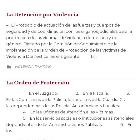
La Detención por Violencia
– El Protocolo de actuación de las fuerzas y cuerpos de
seguridad y de coordinación con los órganos judiciales para la
protección de las víctimas de violencia doméstica y de
género. Dictado por la Comisión de Seguimiento de la
Implantación de la Orden de Protección de las Víctimas de
Violencia Doméstica, es el siguiente: 1.-…
CATEGORY
VIOLENCIA FAMILIAR

La Orden de Protección
1. En el Juzgado. 2. En la Fiscalía. 3.
En las Comisarías de la Policía, los puestos de la Guardia Civil,
las dependencias de las Policías Autonómicas y Locales.
4. En las Oficinas de Atención a las Víctimas.
5. En los servicios sociales o instituciones asistenciales
dependientes de las Administraciones Públicas. 6. En
los…