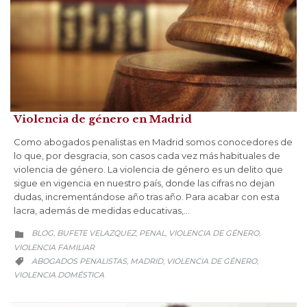
Violencia de género en Madrid
Como abogados penalistas en Madrid somos conocedores de
lo que, por desgracia, son casos cada vez más habituales de
violencia de género. La violencia de género es un delito que
sigue en vigencia en nuestro país, donde las cifras no dejan
dudas, incrementándose año tras año. Para acabar con esta
lacra, además de medidas educativas,…
CATEGORY
BLOG
BUFETE VELAZQUEZ
PENAL
VIOLENCIA DE GÉNERO
,
,
,
,

VIOLENCIA FAMILIAR
CATEGORY
ABOGADOS PENALISTAS
MADRID
VIOLENCIA DE GÉNERO
,
,
,

VIOLENCIA DOMÉSTICA