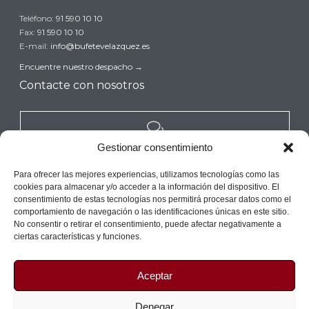
Teléfono:
91 590 10 10
Fax:
91 590 10 10
E-mail:
info@bufetevelazquez.es
Encuentre nuestro despacho
→
Contacte con nosotros

Gestionar consentimiento
REALICE UNA CONSULTA GRATUITA →
Para ofrecer las mejores experiencias, utilizamos tecnologías como las
cookies para almacenar y/o acceder a la información del dispositivo. El
consentimiento de estas tecnologías nos permitirá procesar datos como el
comportamiento de navegación o las identificaciones únicas en este sitio.
No consentir o retirar el consentimiento, puede afectar negativamente a
ciertas características y funciones.
Copyright© 2017 Bufete Velazquez (Despacho de Abogados en Madrid)
Aceptar
Denegar