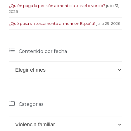
¿Quién paga la pensión alimenticia tras el divorcio?
julio 31,
2026
¿Qué pasa sin testamento al morir en España?
julio 29, 2026

Contenido por fecha

Contenido
por
fecha

Categorias

Categorias