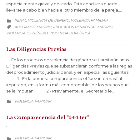
especialmente grave y delicado. Esta conducta puede
llevarse a cabo bien hacia el otro miembro de la pareja,…
CATEGORY
PENAL
VIOLENCIA DE GÉNERO
VIOLENCIA FAMILIAR
,
,

CATEGORY
ABOGADOS MADRID
ABOGADOS PENALISTAS MADRID
,
,

VIOLENCIA DE GÉNERO
VIOLENCIA DOMÉSTICA
,
Las Diligencias Previas
– En los procesos de violencia de género se tramitarán unas
Diligencias Previas que se substanciarán conforme a las reglas
del procedimiento judicial penal, y en especial las siguientes:
1.- En la primera comparecencia el Juez informará al
imputado, en la forma más comprensible, de los hechos que
se le imputan. 2.- Previamente, el Secretario le…
CATEGORY
VIOLENCIA FAMILIAR

La Comparecencia del “544 ter”
1
CATEGORY
VIOLENCIA FAMILIAR
