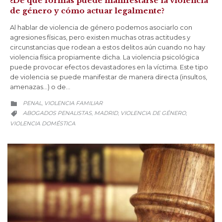
¿De qué formas puede manifestarse la violencia
de género y cómo actuar legalmente?
Al hablar de violencia de género podemos asociarlo con
agresiones físicas, pero existen muchas otras actitudes y
circunstancias que rodean a estos delitos aún cuando no hay
violencia física propiamente dicha. La violencia psicológica
puede provocar efectos devastadores en la víctima. Este tipo
de violencia se puede manifestar de manera directa (insultos,
amenazas…) o de…
CATEGORY
PENAL
VIOLENCIA FAMILIAR
,

CATEGORY
ABOGADOS PENALISTAS
MADRID
VIOLENCIA DE GÉNERO
,
,
,

VIOLENCIA DOMÉSTICA