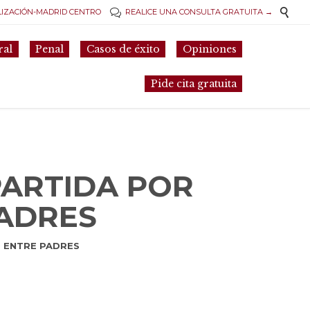

LIZACIÓN-MADRID CENTRO
REALICE UNA CONSULTA GRATUITA →

Skip
ral
Penal
Casos de éxito
Opiniones
to
content
Pide cita gratuita
PARTIDA POR
PADRES
D ENTRE PADRES