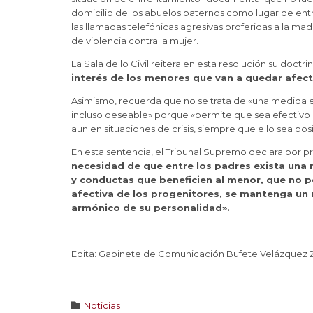
domicilio de los abuelos paternos como lugar de ent
las llamadas telefónicas agresivas proferidas a la m
de violencia contra la mujer.
La Sala de lo Civil reitera en esta resolución su doctr
interés de los menores que van a quedar afect
Asimismo, recuerda que no se trata de «una medida ex
incluso deseable» porque «permite que sea efectivo 
aun en situaciones de crisis, siempre que ello sea pos
En esta sentencia, el Tribunal Supremo declara por 
necesidad de que entre los padres exista una
y conductas que beneficien al menor, que no p
afectiva de los progenitores, se mantenga un 
armónico de su personalidad».
Edita: Gabinete de Comunicación Bufete Velázquez 27
Category

Noticias