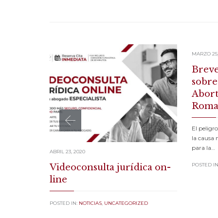
MARZO 25,
Breve
sobre
Abort
Roman
El peligr
la causa 
para la…
ABRIL 23, 2020
POSTED IN
Videoconsulta jurídica on-
line
POSTED IN:
NOTICIAS
,
UNCATEGORIZED