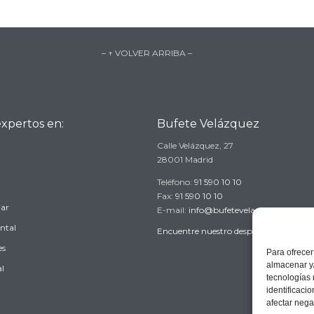
– ↑ VOLVER ARRIBA –
xpertos en:
Bufete Velázquez
Calle Velázquez, 27
28001 Madrid
Teléfono:
91 590 10 10
Fax:
91 590 10 10
iar
E-mail:
info@bufetevelazquez.es
ntal
Encuentre nuestro despacho
→
es
Para ofrecer
almacenar y/
l
tecnologías
identificaci
afectar nega