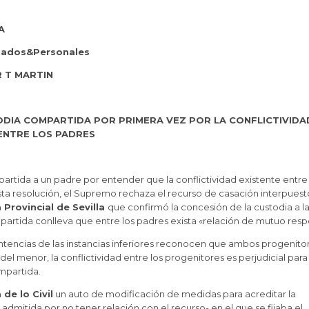
A
gados&Personales
 T MARTIN
ODIA COMPARTIDA POR PRIMERA VEZ POR LA CONFLICTIVIDA
ENTRE LOS PADRES
rtida a un padre por entender que la conflictividad existente entre 
sta resolución, el Supremo rechaza el recurso de casación interpuest
 Provincial de Sevilla
que confirmó la concesión de la custodia a l
partida conlleva que entre los padres exista «relación de mutuo res
ntencias de las instancias inferiores reconocen que ambos progenito
el menor, la conflictividad entre los progenitores es perjudicial para
mpartida.
 de lo Civil
un auto de modificación de medidas para acreditar la
dmitida por no tener relación con el recurso- en el que se fijaba el