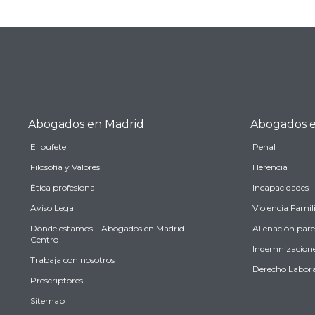
Abogados en Madrid
Abogados e
El bufete
Penal
Filosofía y Valores
Herencia
Ética profesional
Incapacidades
Aviso Legal
Violencia Famil
Dónde estamos – Abogados en Madrid
Alienación pare
Centro
Indemnizacion
Trabaja con nosotros
Derecho Labora
Prescriptores
Sitemap