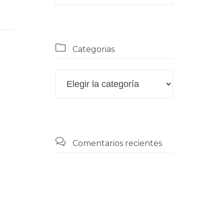
por
fecha

Categorias

Categorias

Comentarios recientes