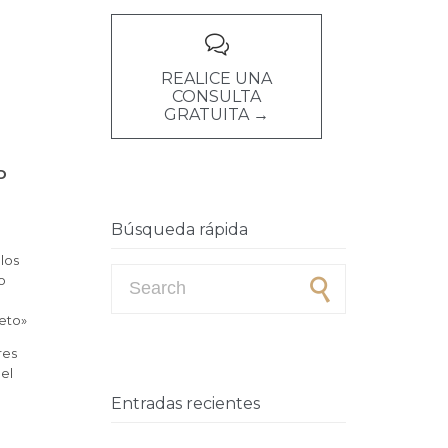

REALICE UNA
CONSULTA
GRATUITA →
D
Búsqueda rápida
los
Search for:
o
a
peto»
res
 el
Entradas recientes