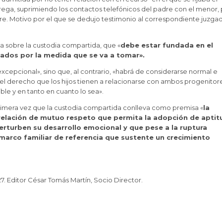
rega, suprimiendo los contactos telefónicos del padre con el menor, 
adre. Motivo por el que se dedujo testimonio al correspondiente juzga
ina sobre la custodia compartida, que «
debe estar fundada en el
ados por la medida que se va a tomar».
cepcional», sino que, al contrario, «habrá de considerarse normal e
el derecho que los hijos tienen a relacionarse con ambos progenitore
ible y en tanto en cuanto lo sea».
primera vez que la custodia compartida conlleva como premisa «
la
 relación de mutuo respeto que permita la adopción de apti
erturben su desarrollo emocional y que pese a la ruptura
marco familiar de referencia que sustente un crecimiento
. Editor César Tomás Martín, Socio Director.