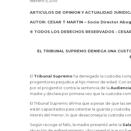
febrero 5, 2015
ARTICULOS DE OPINION Y ACTUALIDAD JURIDIC
AUTOR: CESAR T MARTIN – Socio Director Abo
© TODOS LOS DERECHOS RESERVADOS : CESAR
EL TRIBUNAL SUPREMO DENIEGA UNA CUST
El
Tribunal Supremo
ha denegado la custodia compa
progenitores perjudica al hijo menor de edad. Con e
por el progenitor contra la sentencia de la
Audiencia
madre y declara por primera vez que la custodia com
El Tribunal Supremo afirma que a pesar de que las se
están capacitados para ostentar la guarda y custodia d
interés del menor, lo que desaconseja la custodia co
Según recoge el fallo, la madre presentó ante la
Sala
situación de enfrentamiento -documental que no fue a