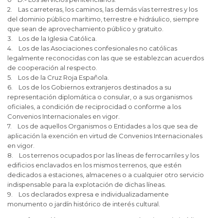
2. Las carreteras, los caminos, las demás vías terrestres y los
del dominio público marítimo, terrestre e hidráulico, siempre
que sean de aprovechamiento público y gratuito.
3. Los de la Iglesia Católica.
4. Los de las Asociaciones confesionales no católicas
legalmente reconocidas con las que se establezcan acuerdos
de cooperación al respecto.
5. Los de la Cruz Roja Española.
6. Los de los Gobiernos extranjeros destinados a su
representación diplomática o consular, o a sus organismos
oficiales, a condición de reciprocidad o conforme a los
Convenios Internacionales en vigor.
7. Los de aquellos Organismos o Entidades a los que sea de
aplicación la exención en virtud de Convenios Internacionales
en vigor.
8. Los terrenos ocupados por las líneas de ferrocarriles y los
edificios enclavados en los mismos terrenos, que estén
dedicados a estaciones, almacenes o a cualquier otro servicio
indispensable para la explotación de dichas líneas.
9. Los declarados expresa e individualizadamente
monumento o jardín histórico de interés cultural.