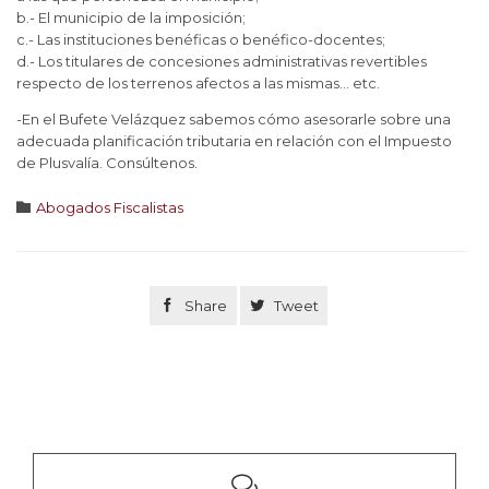
b.- El municipio de la imposición;
c.- Las instituciones benéficas o benéfico-docentes;
d.- Los titulares de concesiones administrativas revertibles
respecto de los terrenos afectos a las mismas… etc.
-En el Bufete Velázquez sabemos cómo asesorarle sobre una
adecuada planificación tributaria en relación con el Impuesto
de Plusvalía. Consúltenos.
Category

Abogados Fiscalistas

Share

Tweet
