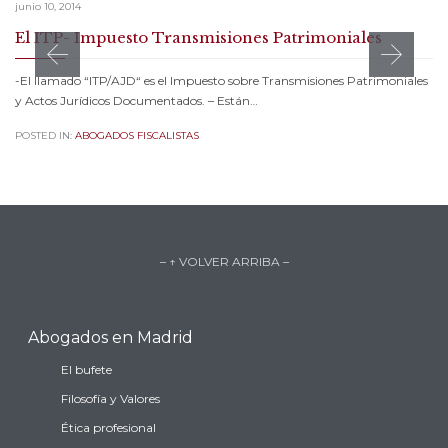
junio 10, 2014
El ITP- Impuesto Transmisiones Patrimoniales
-El llamado “ITP/AJD“ es el Impuesto sobre Transmisiones Patrimoniales
y Actos Jurídicos Documentados. – Están…
POSTED IN:
ABOGADOS FISCALISTAS
– ↑ VOLVER ARRIBA –
Abogados en Madrid
El bufete
Filosofía y Valores
Ética profesional