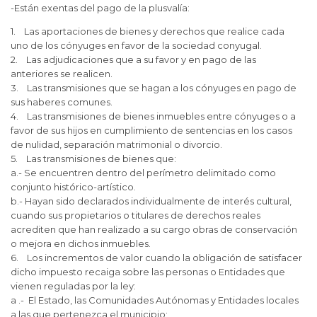
-Están exentas del pago de la plusvalía:
1. Las aportaciones de bienes y derechos que realice cada
uno de los cónyuges en favor de la sociedad conyugal.
2. Las adjudicaciones que a su favor y en pago de las
anteriores se realicen.
3. Las transmisiones que se hagan a los cónyuges en pago de
sus haberes comunes.
4. Las transmisiones de bienes inmuebles entre cónyuges o a
favor de sus hijos en cumplimiento de sentencias en los casos
de nulidad, separación matrimonial o divorcio.
5. Las transmisiones de bienes que:
a.- Se encuentren dentro del perímetro delimitado como
conjunto histórico-artístico.
b.- Hayan sido declarados individualmente de interés cultural,
cuando sus propietarios o titulares de derechos reales
acrediten que han realizado a su cargo obras de conservación
o mejora en dichos inmuebles.
6. Los incrementos de valor cuando la obligación de satisfacer
dicho impuesto recaiga sobre las personas o Entidades que
vienen reguladas por la ley:
a .- El Estado, las Comunidades Autónomas y Entidades locales
a las que pertenezca el municipio;