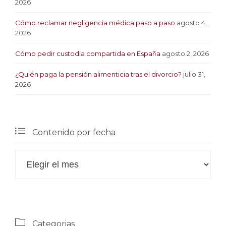
2026
Cómo reclamar negligencia médica paso a paso
agosto 4,
2026
Cómo pedir custodia compartida en España
agosto 2, 2026
¿Quién paga la pensión alimenticia tras el divorcio?
julio 31,
2026

Contenido por fecha

Contenido
por
fecha

Categorias