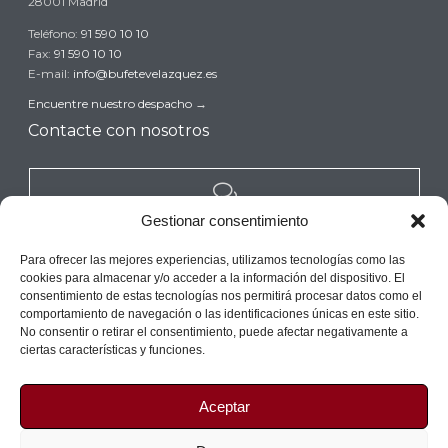
28001 Madrid
Teléfono:
91 590 10 10
Fax:
91 590 10 10
E-mail:
info@bufetevelazquez.es
Encuentre nuestro despacho
→
Contacte con nosotros

Gestionar consentimiento
REALICE UNA CONSULTA GRATUITA →
Para ofrecer las mejores experiencias, utilizamos tecnologías como las
cookies para almacenar y/o acceder a la información del dispositivo. El
consentimiento de estas tecnologías nos permitirá procesar datos como el
comportamiento de navegación o las identificaciones únicas en este sitio.
No consentir o retirar el consentimiento, puede afectar negativamente a
ciertas características y funciones.
Copyright© 2017 Bufete Velazquez (Despacho de Abogados en Madrid)
Aceptar